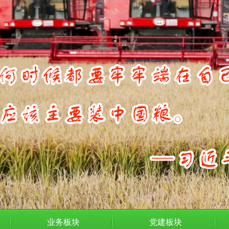
业务板块
党建板块