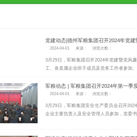
党建动态|德州军粮集团召开2024年党
2024-04-01
来源： 浏览次数：
3月29日，军粮集团召开2024年党建暨党
工、各直属企业班子成员及党务工作者参加。 ...
军粮动态 | 军粮集团召开2024年第一
2024-04-01
来源： 浏览次数：
3月29日，军粮集团安全生产委员会召开20
企业主要负责人及安全管理人员参加，党委书 ...