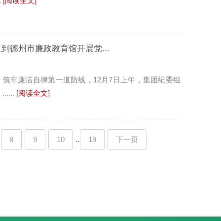
.
[阅读全文]
到德州市廉政教育馆开展党...
筑牢廉洁自律第一道防线，12月7日上午，集团纪委组
...
[阅读全文]
8
9
10
..
19
下一页