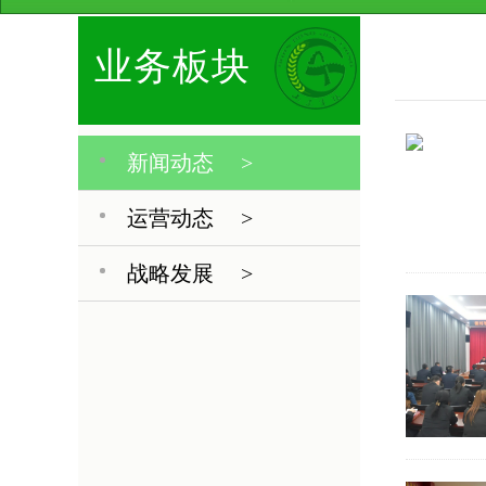
业务板块
新闻动态 >
运营动态 >
战略发展 >