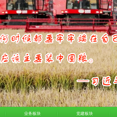
业务板块
党建板块