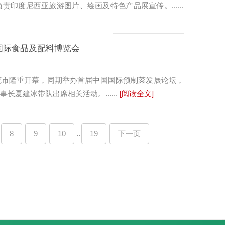
印度尼西亚旅游图片、绘画及特色产品展宣传。......
国际食品及配料博览会
莞市隆重开幕，同期举办首届中国国际预制菜发展论坛，
夏建冰带队出席相关活动。......
[阅读全文]
8
9
10
..
19
下一页