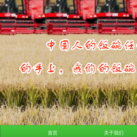
首页
关于我们