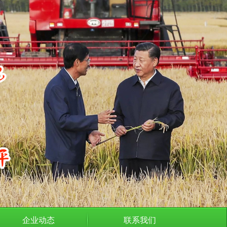
企业动态
联系我们