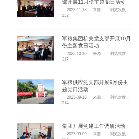
部开展11月份主题党日活动
2023-11-18
来源： 浏览次数：
132
军粮集团机关党支部开展10月
份主题党日活动
2023-10-10
来源： 浏览次数：
217
军粮供应党支部开展9月份主
题党日活动
2023-09-18
来源： 浏览次数：
214
集团开展党建工作调研活动
2023-09-09
来源： 浏览次数：