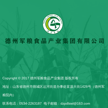
Copyright © 2017 德州军粮食品产业集团 版权所有
地址：山东省德州市德城区运河街道办事处富源大街1428号（德州军
粮院内）
联系电话：0534-2263187 电子邮箱：dzpdlswl@163.com