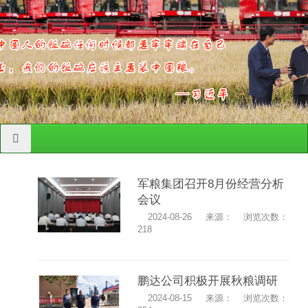
导航切换
军粮集团召开8月份经营分析
会议
2024-08-26
来源： 浏览次数：
218
鹏达公司积极开展秋粮调研
2024-08-15
来源： 浏览次数：