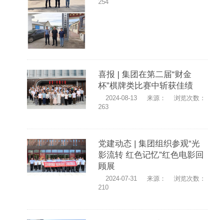
254
喜报 | 集团在第二届“财金
杯”棋牌类比赛中斩获佳绩
2024-08-13
来源： 浏览次数：
263
党建动态 | 集团组织参观“光
影流转 红色记忆”红色电影回
顾展
2024-07-31
来源： 浏览次数：
210