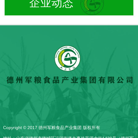
企业动态
Copyright © 2017 德州军粮食品产业集团 版权所有