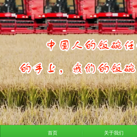
首页
关于我们