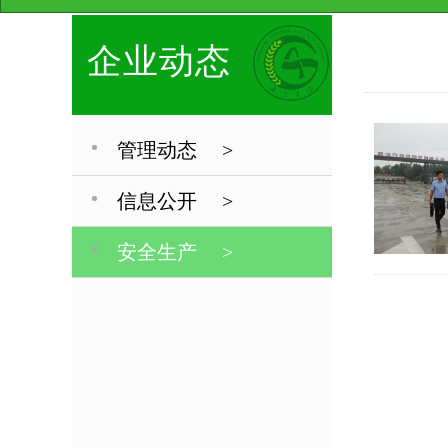
企业动态
管理动态 >
信息公开 >
安全生产 >