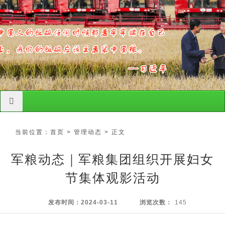
导航切换
当前位置：
首页
>
管理动态
> 正文
军粮动态｜军粮集团组织开展妇女
节集体观影活动
发布时间：
2024-03-11
浏览次数：
145