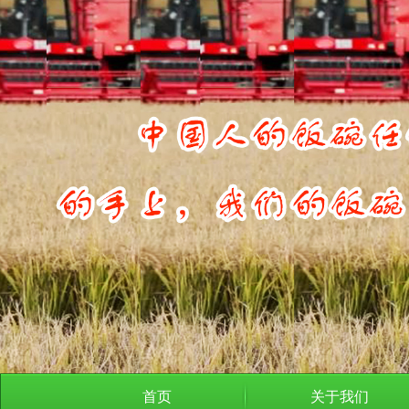
首页
关于我们