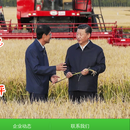
企业动态
联系我们