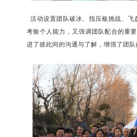
活动设置团队破冰、指压板挑战、飞
考验个人能力，又强调团队配合的重
进了彼此间的沟通与了解，增强了团队