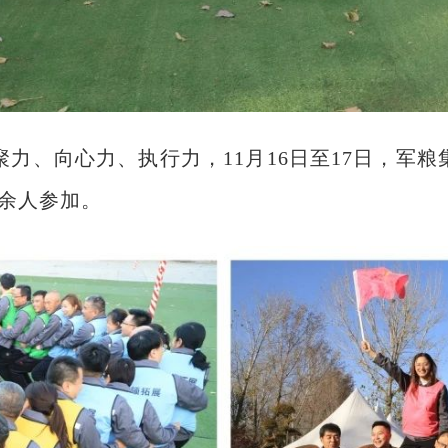
力、向心力、执行力，11月16日至17日，军粮
0余人参加。