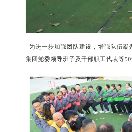
为进一步加强团队建设，增强队伍凝聚
集团党委领导班子及干部职工代表等5