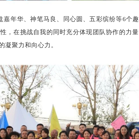
盘嘉年华、神笔马良、同心圆、五彩缤纷等6个趣
要性，在挑战自我的同时充分体现团队协作的力量
的凝聚力和向心力。