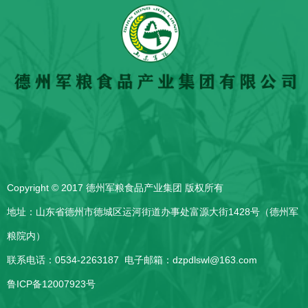
Copyright © 2017 德州军粮食品产业集团 版权所有
地址：山东省德州市德城区运河街道办事处富源大街1428号（德州军
粮院内）
联系电话：0534-2263187 电子邮箱：dzpdlswl@163.com
鲁ICP备12007923号