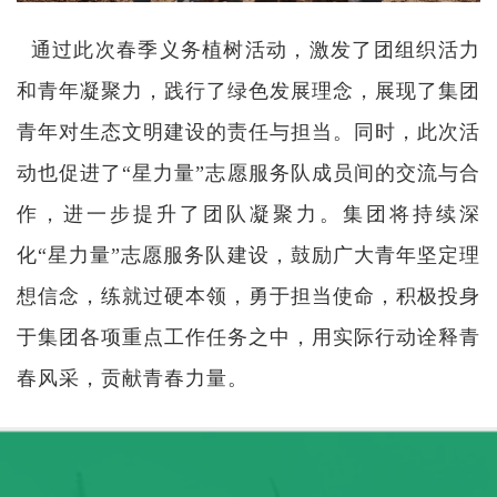
通过此次春季义务植树活动，激发了团组织活力
和青年凝聚力，践行了绿色发展理念，展现了集团
青年对生态文明建设的责任与担当。同时，此次活
动也促进了“星力量”志愿服务队成员间的交流与合
作，进一步提升了团队凝聚力。集团将持续深
化“星力量”志愿服务队建设，鼓励广大青年坚定理
想信念，练就过硬本领，勇于担当使命，积极投身
于集团各项重点工作任务之中，用实际行动诠释青
春风采，贡献青春力量。