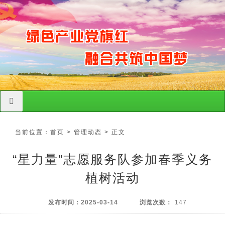
导航切换
当前位置：
首页
>
管理动态
> 正文
“星力量”志愿服务队参加春季义务
植树活动
发布时间：
2025-03-14
浏览次数：
147