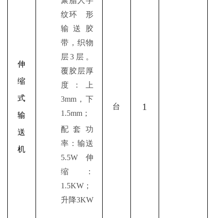
聚脂人字
纹环 形
输送胶
带，织物
层3层。
伸
覆胶层厚
缩
度：上
式
3mm，下
1
台
1.5mm；
输
配套功
送
率：输送
机
5.5W 伸
缩：
1.5KW；
升降3KW