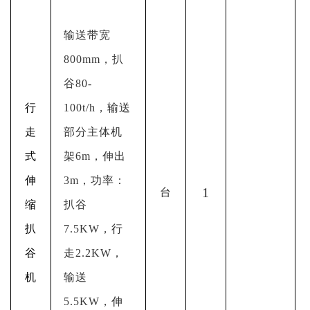
输送带宽
800mm，扒
谷80-
行
100t/h，输送
走
部分主体机
式
架6m，伸出
伸
3m，功率：
1
台
缩
扒谷
扒
7.5KW，行
谷
走2.2KW，
机
输送
5.5KW，伸