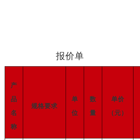
报价单
产
品
单
数
单价
规格要求
名
位
量
（元）
称