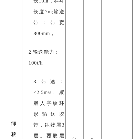
长10m，料斗
长度7m;输送
带：带宽
800mm，
2.输送能力：
100t/h
3.带速：
≤2.5m/s、聚
脂人字纹环
形输送胶
卸
带，织物层3
粮
层。覆胶层