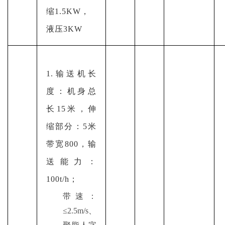
缩1.5KW，
液压3KW
1.输送机长
度：机身总
长15米，伸
缩部分：5米
带宽800，输
送能力：
100t/h；
带速：
≤2.5m/s、